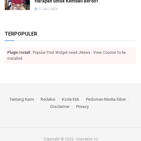
Harapan untuk Kembali Berdiri
17 JULI 2026
TERPOPULER
Plugin Install
: Popular Post Widget need JNews - View Counter to be
installed
Tentang Kami
Redaksi
Kode Etik
Pedoman Media Siber
Disclaimer
Privacy
Copyright © 2025 - masakini.co