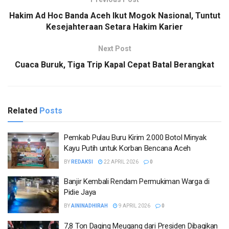
Hakim Ad Hoc Banda Aceh Ikut Mogok Nasional, Tuntut
Kesejahteraan Setara Hakim Karier
Next Post
Cuaca Buruk, Tiga Trip Kapal Cepat Batal Berangkat
Related
Posts
Pemkab Pulau Buru Kirim 2.000 Botol Minyak
Kayu Putih untuk Korban Bencana Aceh
BY
REDAKSI
22 APRIL 2026
0
Banjir Kembali Rendam Permukiman Warga di
Pidie Jaya
BY
AININADHIRAH
9 APRIL 2026
0
7,8 Ton Daging Meugang dari Presiden Dibagikan