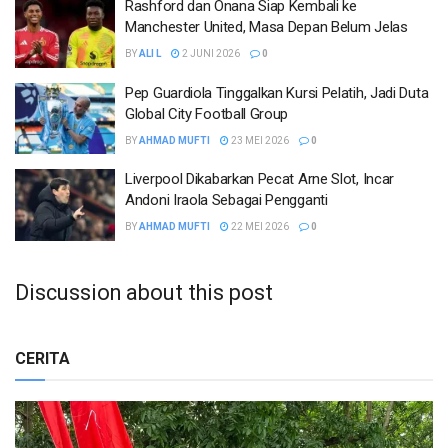
Rashford dan Onana Siap Kembali ke
Manchester United, Masa Depan Belum Jelas
BY
ALI L
2 JUNI 2026
0
Pep Guardiola Tinggalkan Kursi Pelatih, Jadi Duta
Global City Football Group
BY
AHMAD MUFTI
23 MEI 2026
0
Liverpool Dikabarkan Pecat Arne Slot, Incar
Andoni Iraola Sebagai Pengganti
BY
AHMAD MUFTI
22 MEI 2026
0
Discussion about this post
CERITA