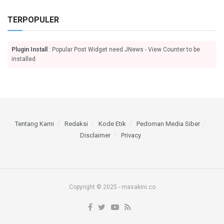
TERPOPULER
Plugin Install
: Popular Post Widget need JNews - View Counter to be
installed
Tentang Kami
Redaksi
Kode Etik
Pedoman Media Siber
Disclaimer
Privacy
Copyright © 2025 - masakini.co