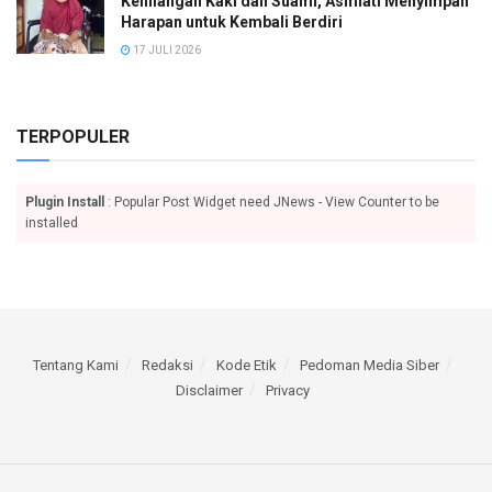
Kehilangan Kaki dan Suami, Asmiati Menyimpan
Harapan untuk Kembali Berdiri
17 JULI 2026
TERPOPULER
Plugin Install
: Popular Post Widget need JNews - View Counter to be
installed
Tentang Kami
Redaksi
Kode Etik
Pedoman Media Siber
Disclaimer
Privacy