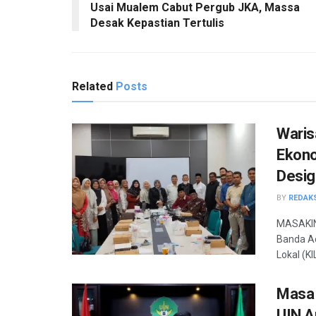
Usai Mualem Cabut Pergub JKA, Massa
Desak Kepastian Tertulis
Related
Posts
Waris
Ekono
Desig
BY
REDAK
MASAKINI
Banda Ac
Lokal (KI
Masa 
UIN A