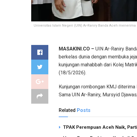
Universitas Islam Negeri (UIN) Ar-Raniry Banda Aceh menerima 
MASAKINI.CO –
UIN Ar-Raniry Band
berkelas dunia dengan membuka jejar
kunjungan mahabbah dari Kolej Matri
(18/5/2026).
Kunjungan rombongan KMJ diterima 
Sama UIN Ar-Raniry, Mursyid Djawas,
Related
Posts
TPAK Perempuan Aceh Naik, Partisi