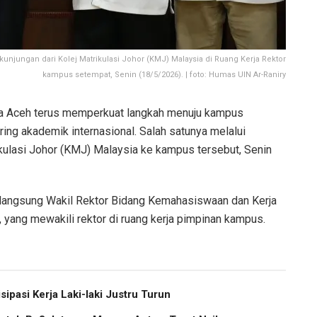
kunjungan dari Kolej Matrikulasi Johor (KMJ) Malaysia di Ruang Kerja Rektor
kampus setempat, Senin (18/5/2026). | foto: Humas UIN Ar-Raniry
a Aceh terus memperkuat langkah menuju kampus
ing akademik internasional. Salah satunya melalui
kulasi Johor (KMJ) Malaysia ke kampus tersebut, Senin
langsung Wakil Rektor Bidang Kemahasiswaan dan Kerja
 yang mewakili rektor di ruang kerja pimpinan kampus.
pasi Kerja Laki-laki Justru Turun