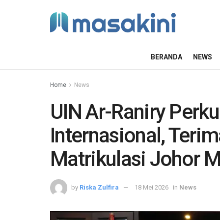
BERANDA
NEWS
Home
News
UIN Ar-Raniry Perku
Internasional, Teri
Matrikulasi Johor M
by
Riska Zulfira
18 Mei 2026
in
News