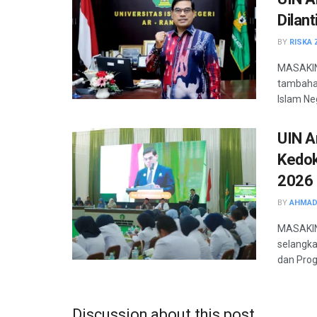
Dilant
BY
RISKA 
MASAKIN
tambahan
Islam Neg
UIN A
Kedok
2026
BY
AHMAD
MASAKINI
selangka
dan Prog
Discussion about this post