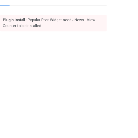
Plugin Install
: Popular Post Widget need JNews - View
Counter to be installed