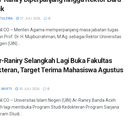
ik
ZULFIRA
31 JULI 2026
0
I.CO – Menteri Agama memperpanjang masa jabatan tugas
 Prof. Dr. H. Mujiburrahman, M.Ag. sebagai Rektor Universitas
eri (UIN)...
r-Raniry Selangkah Lagi Buka Fakultas
teran, Target Terima Mahasiswa Agustus
 MUFTI
30 JULI 2026
0
.CO – Universitas Islam Negeri (UIN) Ar-Raniry Banda Aceh
h lagi membuka Program Studi Kedokteran Program Sarjana
ram Studi...