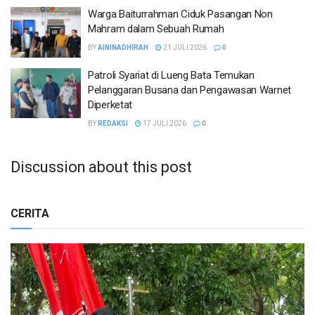
Warga Baiturrahman Ciduk Pasangan Non
Mahram dalam Sebuah Rumah
BY
AININADHIRAH
21 JULI 2026
0
Patroli Syariat di Lueng Bata Temukan
Pelanggaran Busana dan Pengawasan Warnet
Diperketat
BY
REDAKSI
17 JULI 2026
0
Discussion about this post
CERITA