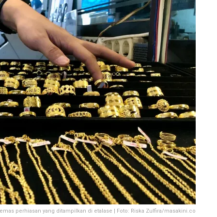
s perhiasan yang ditampilkan di etalase | Foto: Riska Zulfira/masakini.co