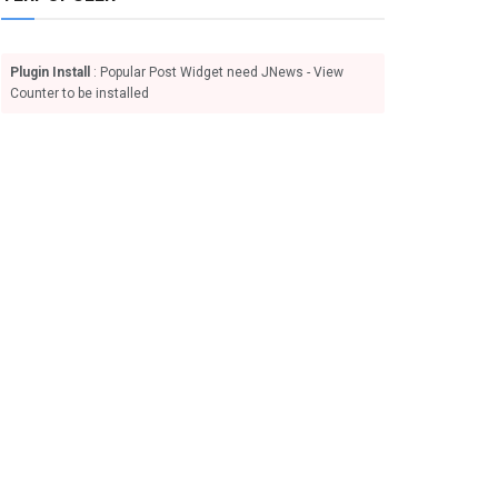
Plugin Install
: Popular Post Widget need JNews - View
Counter to be installed