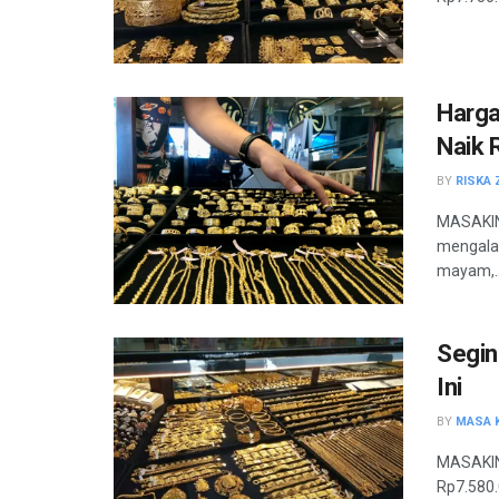
Harga
Naik 
BY
RISKA 
MASAKINI
mengalam
mayam,..
Segin
Ini
BY
MASA K
MASAKINI
Rp7.580