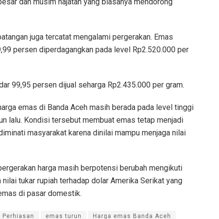
besar dan musim hajatan yang biasanya mendorong
batangan juga tercatat mengalami pergerakan. Emas
,99 persen diperdagangkan pada level Rp2.520.000 per
dar 99,95 persen dijual seharga Rp2.435.000 per gram.
harga emas di Banda Aceh masih berada pada level tinggi
un lalu. Kondisi tersebut membuat emas tetap menjadi
diminati masyarakat karena dinilai mampu menjaga nilai
ergerakan harga masih berpotensi berubah mengikuti
ilai tukar rupiah terhadap dolar Amerika Serikat yang
emas di pasar domestik.
 Perhiasan
emas turun
Harga emas Banda Aceh