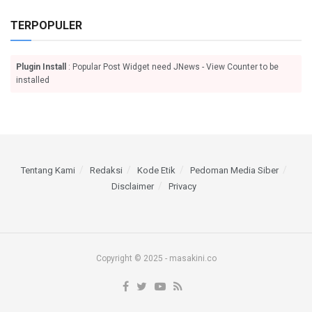
TERPOPULER
Plugin Install
: Popular Post Widget need JNews - View Counter to be
installed
Tentang Kami
Redaksi
Kode Etik
Pedoman Media Siber
Disclaimer
Privacy
Copyright © 2025 - masakini.co