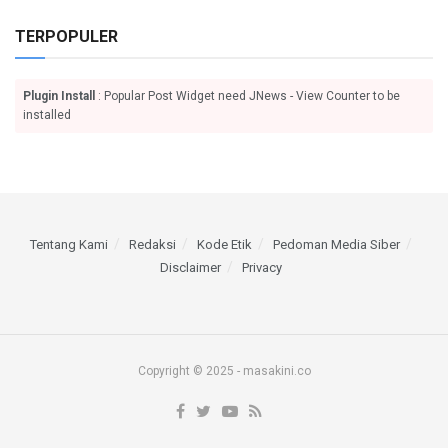
TERPOPULER
Plugin Install
: Popular Post Widget need JNews - View Counter to be
installed
Tentang Kami
Redaksi
Kode Etik
Pedoman Media Siber
Disclaimer
Privacy
Copyright © 2025 - masakini.co