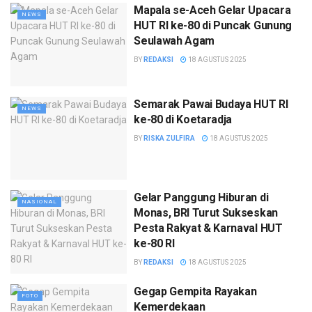
Mapala se-Aceh Gelar Upacara
NEWS
HUT RI ke-80 di Puncak Gunung
Seulawah Agam
BY
REDAKSI
18 AGUSTUS 2025
Semarak Pawai Budaya HUT RI
NEWS
ke-80 di Koetaradja
BY
RISKA ZULFIRA
18 AGUSTUS 2025
Gelar Panggung Hiburan di
NASIONAL
Monas, BRI Turut Sukseskan
Pesta Rakyat & Karnaval HUT
ke-80 RI
BY
REDAKSI
18 AGUSTUS 2025
Gegap Gempita Rayakan
FOTO
Kemerdekaan