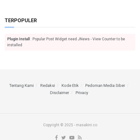
TERPOPULER
Plugin Install
: Popular Post Widget need JNews - View Counter to be
installed
Tentang Kami
Redaksi
Kode Etik
Pedoman Media Siber
Disclaimer
Privacy
Copyright © 2025 - masakini.co