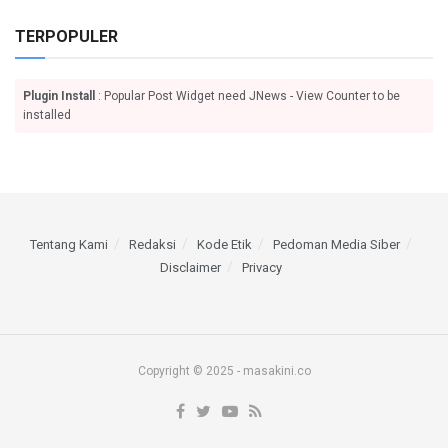
TERPOPULER
Plugin Install
: Popular Post Widget need JNews - View Counter to be
installed
Tentang Kami
Redaksi
Kode Etik
Pedoman Media Siber
Disclaimer
Privacy
Copyright © 2025 - masakini.co