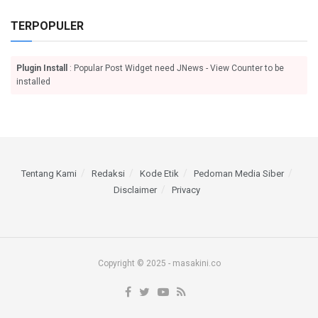
TERPOPULER
Plugin Install
: Popular Post Widget need JNews - View Counter to be
installed
Tentang Kami
Redaksi
Kode Etik
Pedoman Media Siber
Disclaimer
Privacy
Copyright © 2025 - masakini.co