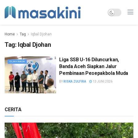
Home
Tag
Iqbal Djohan
Tag:
Iqbal Djohan
Liga SSB U-16 Diluncurkan,
OLAHRAGA
Banda Aceh Siapkan Jalur
Pembinaan Pesepakbola Muda
BY
RISKA ZULFIRA
13 JUNI 2026
CERITA