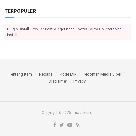
TERPOPULER
Plugin Install
: Popular Post Widget need JNews - View Counter to be
installed
Tentang Kami
Redaksi
Kode Etik
Pedoman Media Siber
Disclaimer
Privacy
Copyright © 2025 - masakini.co