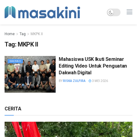
Home
Tag
MKPK II
Tag:
MKPK II
Mahasiswa USK Ikuti Seminar
DAERAH
Editing Video Untuk Penguatan
Dakwah Digital
BY
RISKA ZULFIRA
3 MEI 2026
CERITA