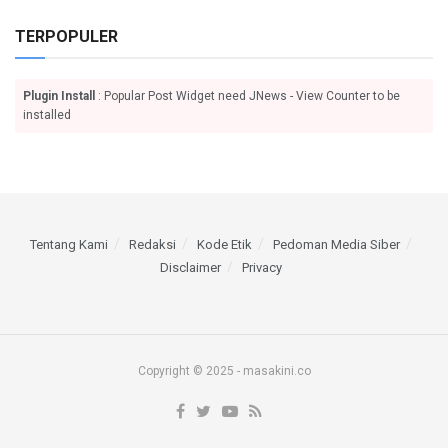
TERPOPULER
Plugin Install
: Popular Post Widget need JNews - View Counter to be
installed
Tentang Kami
Redaksi
Kode Etik
Pedoman Media Siber
Disclaimer
Privacy
Copyright © 2025 - masakini.co