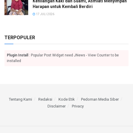
Kehilangan Kaki dan Suami, Asmiati Menyimpan
Harapan untuk Kembali Berdiri
17 JULI 2026
TERPOPULER
Plugin Install
: Popular Post Widget need JNews - View Counter to be
installed
Tentang Kami
Redaksi
Kode Etik
Pedoman Media Siber
Disclaimer
Privacy