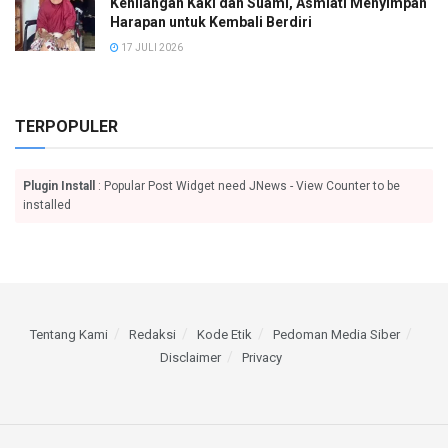
Kehilangan Kaki dan Suami, Asmiati Menyimpan
Harapan untuk Kembali Berdiri
17 JULI 2026
TERPOPULER
Plugin Install
: Popular Post Widget need JNews - View Counter to be
installed
Tentang Kami
Redaksi
Kode Etik
Pedoman Media Siber
Disclaimer
Privacy