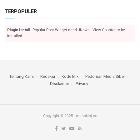
TERPOPULER
Plugin Install
: Popular Post Widget need JNews - View Counter to be
installed
Tentang Kami
Redaksi
Kode Etik
Pedoman Media Siber
Disclaimer
Privacy
Copyright © 2025 - masakini.co