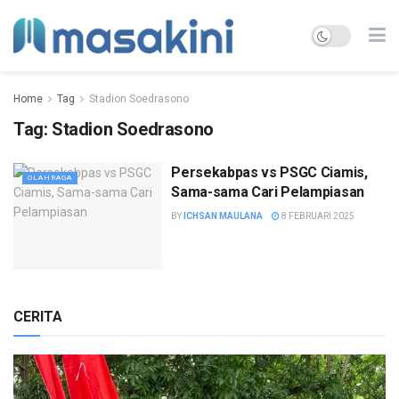
Home
Tag
Stadion Soedrasono
Tag:
Stadion Soedrasono
Persekabpas vs PSGC Ciamis,
OLAHRAGA
Sama-sama Cari Pelampiasan
BY
ICHSAN MAULANA
8 FEBRUARI 2025
CERITA