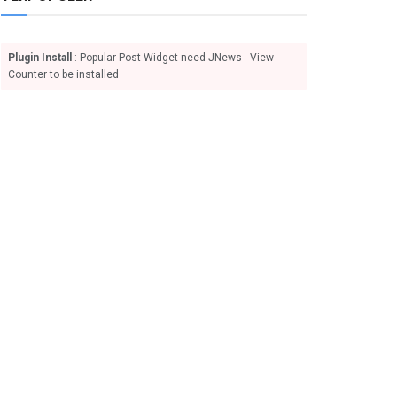
Plugin Install
: Popular Post Widget need JNews - View
Counter to be installed