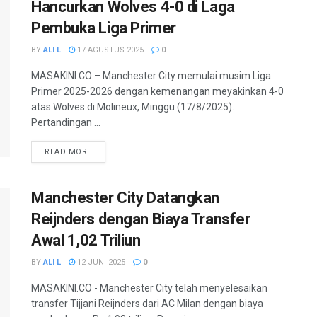
Hancurkan Wolves 4-0 di Laga
Pembuka Liga Primer
BY
ALI L
17 AGUSTUS 2025
0
MASAKINI.CO – Manchester City memulai musim Liga
Primer 2025-2026 dengan kemenangan meyakinkan 4-0
atas Wolves di Molineux, Minggu (17/8/2025).
Pertandingan ...
READ MORE
Manchester City Datangkan
Reijnders dengan Biaya Transfer
Awal 1,02 Triliun
BY
ALI L
12 JUNI 2025
0
MASAKINI.CO - Manchester City telah menyelesaikan
transfer Tijjani Reijnders dari AC Milan dengan biaya