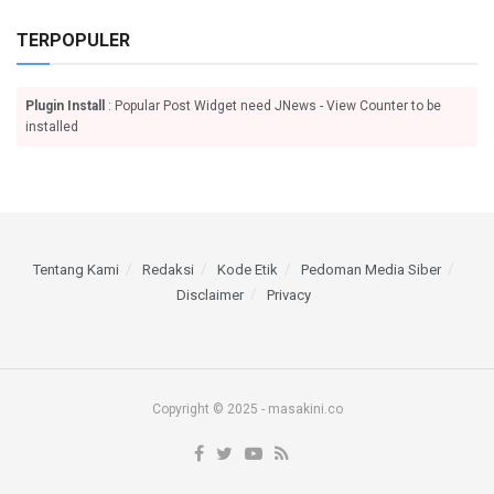
TERPOPULER
Plugin Install
: Popular Post Widget need JNews - View Counter to be
installed
Tentang Kami
Redaksi
Kode Etik
Pedoman Media Siber
Disclaimer
Privacy
Copyright © 2025 - masakini.co