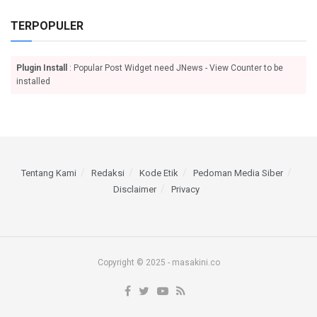
TERPOPULER
Plugin Install
: Popular Post Widget need JNews - View Counter to be
installed
Tentang Kami
Redaksi
Kode Etik
Pedoman Media Siber
Disclaimer
Privacy
Copyright © 2025 - masakini.co