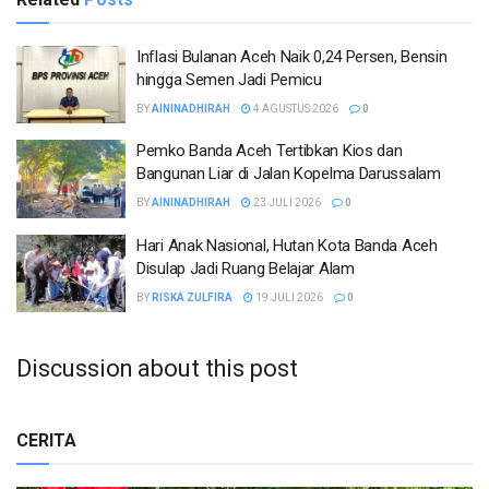
Inflasi Bulanan Aceh Naik 0,24 Persen, Bensin
hingga Semen Jadi Pemicu
BY
AININADHIRAH
4 AGUSTUS 2026
0
Pemko Banda Aceh Tertibkan Kios dan
Bangunan Liar di Jalan Kopelma Darussalam
BY
AININADHIRAH
23 JULI 2026
0
Hari Anak Nasional, Hutan Kota Banda Aceh
Disulap Jadi Ruang Belajar Alam
BY
RISKA ZULFIRA
19 JULI 2026
0
Discussion about this post
CERITA