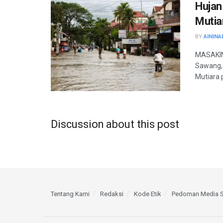
Hujan
Mutia
BY
AININA
MASAKIN
Sawang, 
Mutiara 
Discussion about this post
Tentang Kami
Redaksi
Kode Etik
Pedoman Media S