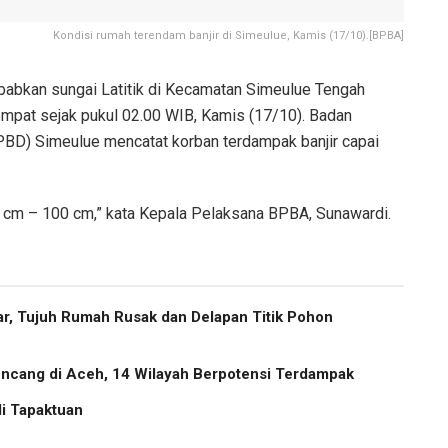
Kondisi rumah terendam banjir di Simeulue, Kamis (17/10).[BPBA]
abkan sungai Latitik di Kecamatan Simeulue Tengah
pat sejak pukul 02.00 WIB, Kamis (17/10). Badan
BD) Simeulue mencatat korban terdampak banjir capai
20 cm – 100 cm,” kata Kepala Pelaksana BPBA, Sunawardi.
r, Tujuh Rumah Rusak dan Delapan Titik Pohon
cang di Aceh, 14 Wilayah Berpotensi Terdampak
i Tapaktuan