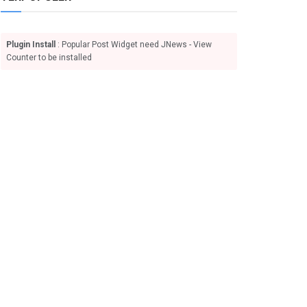
Plugin Install
: Popular Post Widget need JNews - View
Counter to be installed