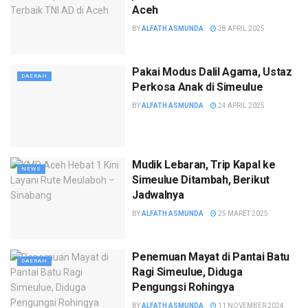
Aceh
BY
ALFATH ASMUNDA
28 APRIL 2025
Pakai Modus Dalil Agama, Ustaz
DAERAH
Perkosa Anak di Simeulue
BY
ALFATH ASMUNDA
24 APRIL 2025
Mudik Lebaran, Trip Kapal ke
NEWS
Simeulue Ditambah, Berikut
Jadwalnya
BY
ALFATH ASMUNDA
25 MARET 2025
Penemuan Mayat di Pantai Batu
DAERAH
Ragi Simeulue, Diduga
Pengungsi Rohingya
BY
ALFATH ASMUNDA
11 NOVEMBER 2024