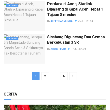
Perdana di Aceh, Starlink
DAERAH
Dipasang di Kapal Aceh Hebat 1
Tujuan Simeulue
BY
ALFATH ASMUNDA
25 JULI 2024
Sinabang Diguncang Dua Gempa
DAERAH
Berkekuatan 3 SR
BY
AHLUL FIKAR
17 JULI 2024
1
2
…
6
CERITA