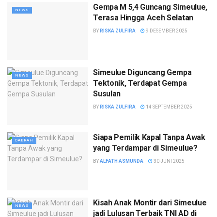
Gempa M 5,4 Guncang Simeulue,
NEWS
Terasa Hingga Aceh Selatan
BY
RISKA ZULFIRA
9 DESEMBER 2025
Simeulue Diguncang Gempa
NEWS
Tektonik, Terdapat Gempa
Susulan
BY
RISKA ZULFIRA
14 SEPTEMBER 2025
Siapa Pemilik Kapal Tanpa Awak
DAERAH
yang Terdampar di Simeulue?
BY
ALFATH ASMUNDA
30 JUNI 2025
Kisah Anak Montir dari Simeulue
NEWS
jadi Lulusan Terbaik TNI AD di