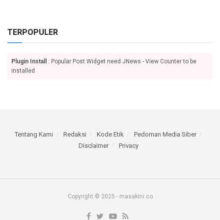
TERPOPULER
Plugin Install
: Popular Post Widget need JNews - View Counter to be
installed
Tentang Kami
Redaksi
Kode Etik
Pedoman Media Siber
Disclaimer
Privacy
Copyright © 2025 - masakini.co