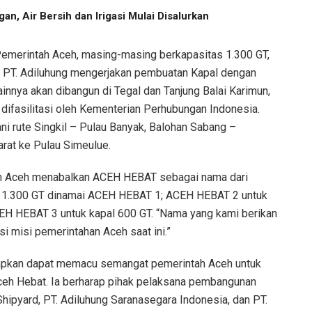
an, Air Bersih dan Irigasi Mulai Disalurkan
 Pemerintah Aceh, masing-masing berkapasitas 1.300 GT,
l PT. Adiluhung mengerjakan pembuatan Kapal dengan
innya akan dibangun di Tegal dan Tanjung Balai Karimun,
 difasilitasi oleh Kementerian Perhubungan Indonesia.
ani rute Singkil – Pulau Banyak, Balohan Sabang –
rat ke Pulau Simeulue.
ah Aceh menabalkan ACEH HEBAT sebagai nama dari
tas 1.300 GT dinamai ACEH HEBAT 1; ACEH HEBAT 2 untuk
CEH HEBAT 3 untuk kapal 600 GT. “Nama yang kami berikan
si misi pemerintahan Aceh saat ini.”
rapkan dapat memacu semangat pemerintah Aceh untuk
ceh Hebat. Ia berharap pihak pelaksana pembangunan
n Shipyard, PT. Adiluhung Saranasegara Indonesia, dan PT.