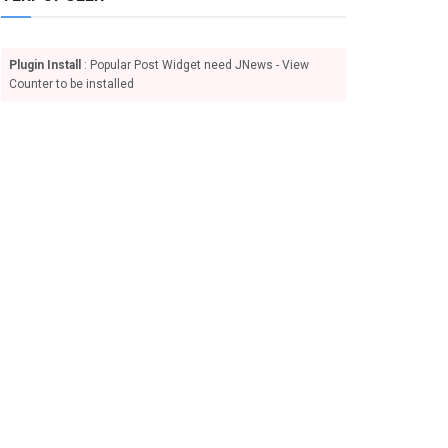
Plugin Install
: Popular Post Widget need JNews - View
Counter to be installed