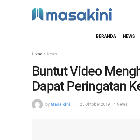
BERANDA
NEWS
Home
News
Buntut Video Meng
Dapat Peringatan K
by
Masa Kini
25 Oktober 2019
in
News