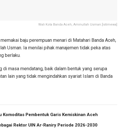
Wali Kota Banda Aceh, Aminullah Usman.[istimewa]
 memakai baju perempuan menari di Matahari Banda Aceh,
lah Usman. Ia menilai pihak manajemen tidak peka atas
ang berlaku.
ang di masa mendatang, baik dalam bentuk yang serupa
an lain yang tidak mengindahkan syariat Islam di Banda
atu Komoditas Pembentuk Garis Kemiskinan Aceh
ebagai Rektor UIN Ar-Raniry Periode 2026-2030