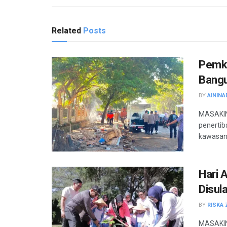
Related
Posts
Pemko
Bangu
BY
AININA
MASAKIN
penertib
kawasan 
Hari 
Disul
BY
RISKA 
MASAKINI