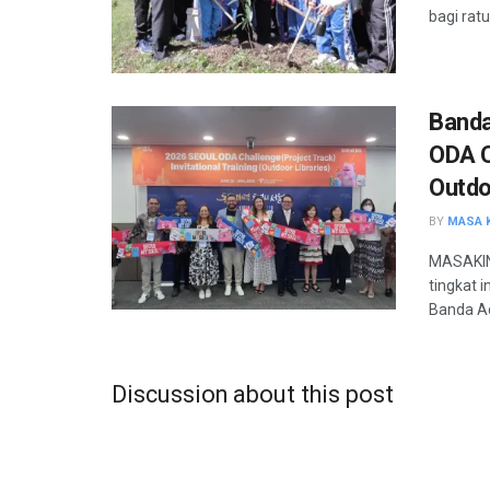
bagi rat
Banda
ODA C
Outdo
BY
MASA K
MASAKINI
tingkat 
Banda Ac
Discussion about this post