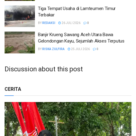
Tiga Tempat Usaha di Lamteumen Timur
Terbakar
BY
REDAKSI
26 JULI 2026
0
Banjir Krueng Sawang Aceh Utara Bawa
Gelondongan Kayu, Sejumlah Akses Terputus
BY
RISKA ZULFIRA
25 JULI 2026
0
Discussion about this post
CERITA