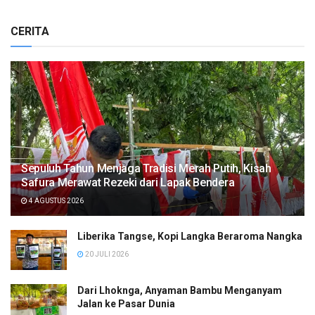
CERITA
Sepuluh Tahun Menjaga Tradisi Merah Putih, Kisah
Safura Merawat Rezeki dari Lapak Bendera
4 AGUSTUS 2026
Liberika Tangse, Kopi Langka Beraroma Nangka
20 JULI 2026
Dari Lhoknga, Anyaman Bambu Menganyam
Jalan ke Pasar Dunia