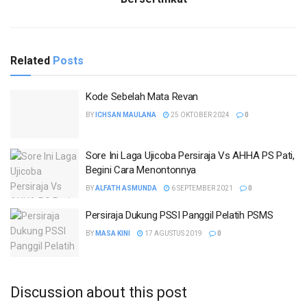
Related
Posts
Kode Sebelah Mata Revan
BY
ICHSAN MAULANA
25 OKTOBER 2024
0
Sore Ini Laga Ujicoba Persiraja Vs AHHA PS Pati,
Begini Cara Menontonnya
BY
ALFATH ASMUNDA
6 SEPTEMBER 2021
0
Persiraja Dukung PSSI Panggil Pelatih PSMS
BY
MASA KINI
17 AGUSTUS 2019
0
Discussion about this post