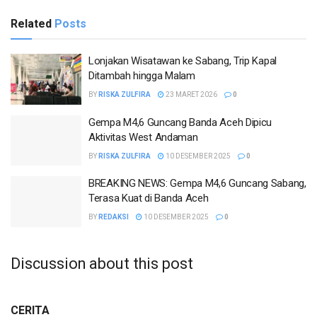
Related
Posts
Lonjakan Wisatawan ke Sabang, Trip Kapal
Ditambah hingga Malam
BY
RISKA ZULFIRA
23 MARET 2026
0
Gempa M4,6 Guncang Banda Aceh Dipicu
Aktivitas West Andaman
BY
RISKA ZULFIRA
10 DESEMBER 2025
0
BREAKING NEWS: Gempa M4,6 Guncang Sabang,
Terasa Kuat di Banda Aceh
BY
REDAKSI
10 DESEMBER 2025
0
Discussion about this post
CERITA