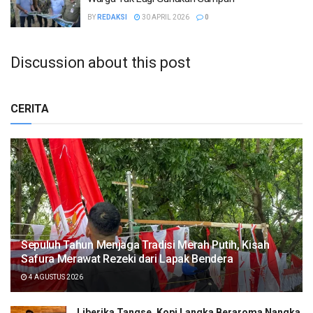
BY
REDAKSI
30 APRIL 2026
0
Discussion about this post
CERITA
Sepuluh Tahun Menjaga Tradisi Merah Putih, Kisah
Safura Merawat Rezeki dari Lapak Bendera
4 AGUSTUS 2026
Liberika Tangse, Kopi Langka Beraroma Nangka