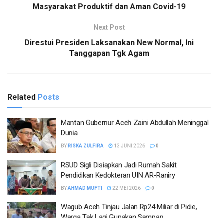
Masyarakat Produktif dan Aman Covid-19
Next Post
Direstui Presiden Laksanakan New Normal, Ini
Tanggapan Tgk Agam
Related
Posts
Mantan Gubernur Aceh Zaini Abdullah Meninggal
Dunia
BY
RISKA ZULFIRA
13 JUNI 2026
0
RSUD Sigli Disiapkan Jadi Rumah Sakit
Pendidikan Kedokteran UIN AR-Raniry
BY
AHMAD MUFTI
22 MEI 2026
0
Wagub Aceh Tinjau Jalan Rp24 Miliar di Pidie,
Warga Tak Lagi Gunakan Sampan