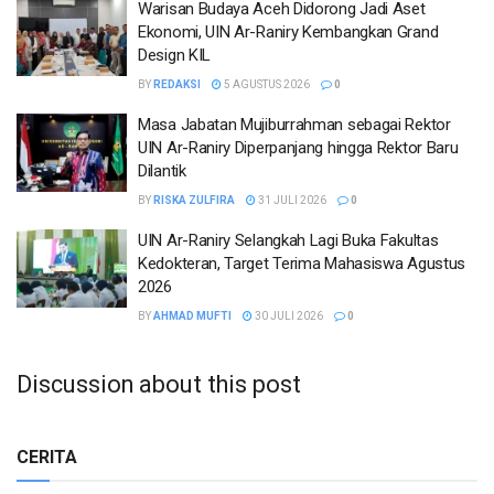
Warisan Budaya Aceh Didorong Jadi Aset
Ekonomi, UIN Ar-Raniry Kembangkan Grand
Design KIL
BY
REDAKSI
5 AGUSTUS 2026
0
Masa Jabatan Mujiburrahman sebagai Rektor
UIN Ar-Raniry Diperpanjang hingga Rektor Baru
Dilantik
BY
RISKA ZULFIRA
31 JULI 2026
0
UIN Ar-Raniry Selangkah Lagi Buka Fakultas
Kedokteran, Target Terima Mahasiswa Agustus
2026
BY
AHMAD MUFTI
30 JULI 2026
0
Discussion about this post
CERITA