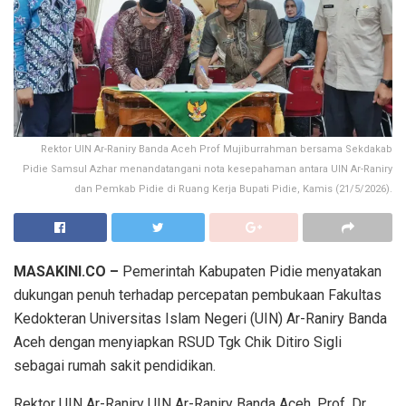
Rektor UIN Ar-Raniry Banda Aceh Prof Mujiburrahman bersama Sekdakab
Pidie Samsul Azhar menandatangani nota kesepahaman antara UIN Ar-Raniry
dan Pemkab Pidie di Ruang Kerja Bupati Pidie, Kamis (21/5/2026).
MASAKINI.CO –
Pemerintah Kabupaten Pidie menyatakan
dukungan penuh terhadap percepatan pembukaan Fakultas
Kedokteran Universitas Islam Negeri (UIN) Ar-Raniry Banda
Aceh dengan menyiapkan RSUD Tgk Chik Ditiro Sigli
sebagai rumah sakit pendidikan.
Rektor UIN Ar-Raniry UIN Ar-Raniry Banda Aceh, Prof. Dr.