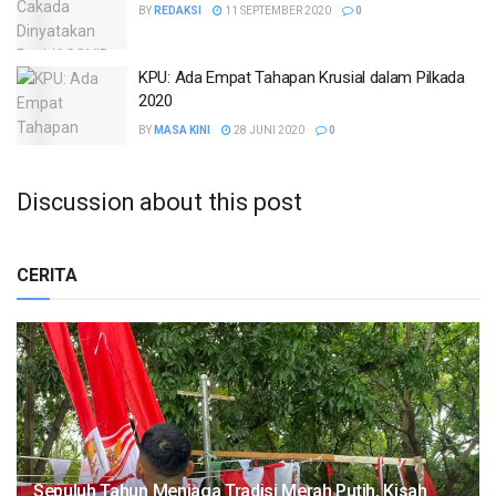
BY
REDAKSI
11 SEPTEMBER 2020
0
KPU: Ada Empat Tahapan Krusial dalam Pilkada
2020
BY
MASA KINI
28 JUNI 2020
0
Discussion about this post
CERITA
Sepuluh Tahun Menjaga Tradisi Merah Putih, Kisah