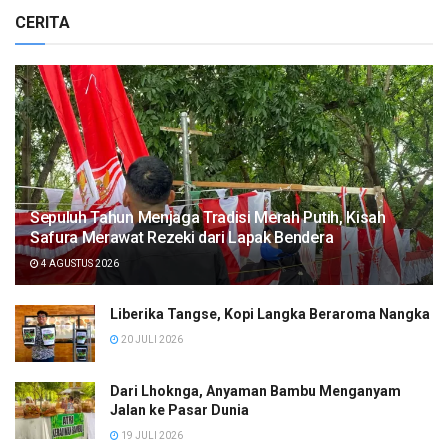
CERITA
Sepuluh Tahun Menjaga Tradisi Merah Putih, Kisah
Safura Merawat Rezeki dari Lapak Bendera
4 AGUSTUS 2026
Liberika Tangse, Kopi Langka Beraroma Nangka
20 JULI 2026
Dari Lhoknga, Anyaman Bambu Menganyam
Jalan ke Pasar Dunia
19 JULI 2026