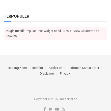
TERPOPULER
Plugin Install
: Popular Post Widget need JNews - View Counter to be
installed
Tentang Kami
Redaksi
Kode Etik
Pedoman Media Siber
Disclaimer
Privacy
Copyright © 2025 - masakini.co