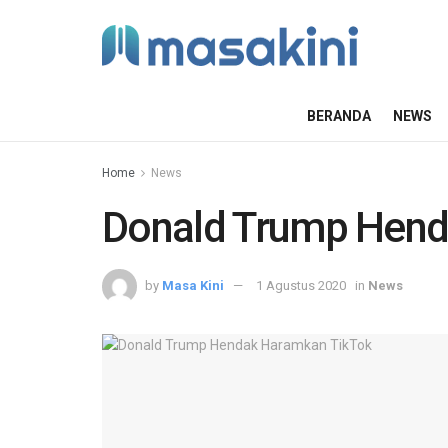
BERANDA
NEWS
Home
News
Donald Trump Hend
by
Masa Kini
1 Agustus 2020
in
News