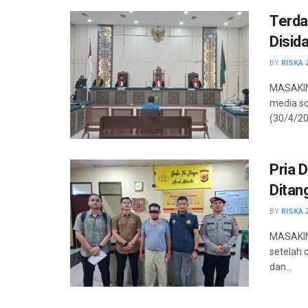
Terda
Disid
BY
RISKA 
MASAKINI
media so
(30/4/20
Pria 
Ditan
BY
RISKA 
MASAKINI
setelah 
dan...