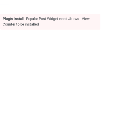
Plugin Install
: Popular Post Widget need JNews - View
Counter to be installed