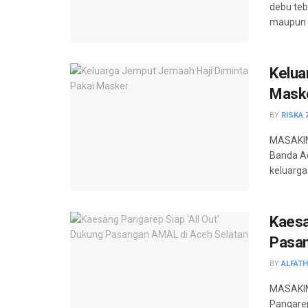
debu teb
maupun 
Kelua
Mask
BY
RISKA 
MASAKINI
Banda Ac
keluarga 
Kaesa
Pasan
BY
ALFAT
MASAKINI
Pangarep