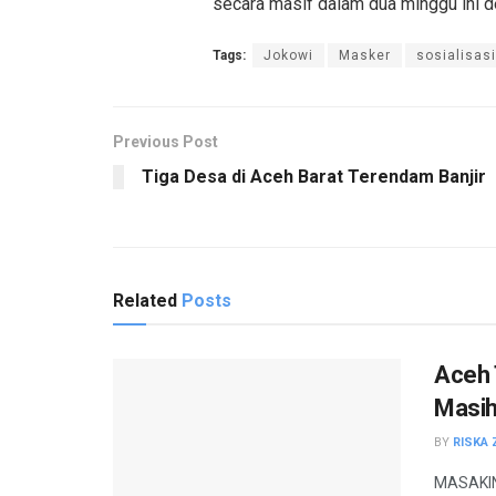
secara masif dalam dua minggu ini de
Tags:
Jokowi
Masker
sosialisas
Previous Post
Tiga Desa di Aceh Barat Terendam Banjir
Related
Posts
Aceh 
Masih
BY
RISKA 
MASAKINI