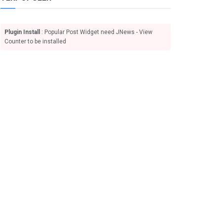
Plugin Install
: Popular Post Widget need JNews - View
Counter to be installed