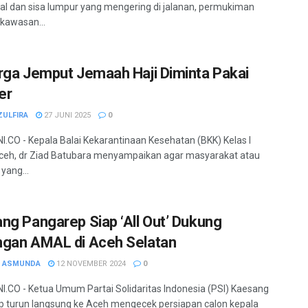
al dan sisa lumpur yang mengering di jalanan, permukiman
kawasan...
rga Jemput Jemaah Haji Diminta Pakai
er
ZULFIRA
27 JUNI 2025
0
.CO - Kepala Balai Kekarantinaan Kesehatan (BKK) Kelas I
eh, dr Ziad Batubara menyampaikan agar masyarakat atau
yang...
ng Pangarep Siap ‘All Out’ Dukung
gan AMAL di Aceh Selatan
H ASMUNDA
12 NOVEMBER 2024
0
.CO - Ketua Umum Partai Solidaritas Indonesia (PSI) Kaesang
 turun langsung ke Aceh mengecek persiapan calon kepala