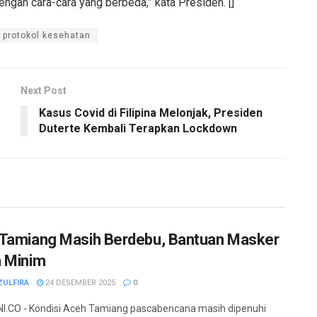
ngan cara-cara yang berbeda,” kata Presiden. []
i protokol kesehatan
Next Post
Kasus Covid di Filipina Melonjak, Presiden
Duterte Kembali Terapkan Lockdown
Tamiang Masih Berdebu, Bantuan Masker
 Minim
ZULFIRA
24 DESEMBER 2025
0
.CO - Kondisi Aceh Tamiang pascabencana masih dipenuhi