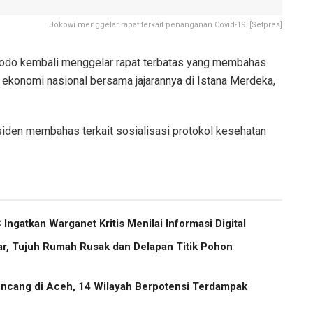
Jokowi menggelar rapat terkait penanganan Covid-19. [Setpres]
odo kembali menggelar rapat terbatas yang membahas
ekonomi nasional bersama jajarannya di Istana Merdeka,
iden membahas terkait sosialisasi protokol kesehatan
Ingatkan Warganet Kritis Menilai Informasi Digital
r, Tujuh Rumah Rusak dan Delapan Titik Pohon
cang di Aceh, 14 Wilayah Berpotensi Terdampak