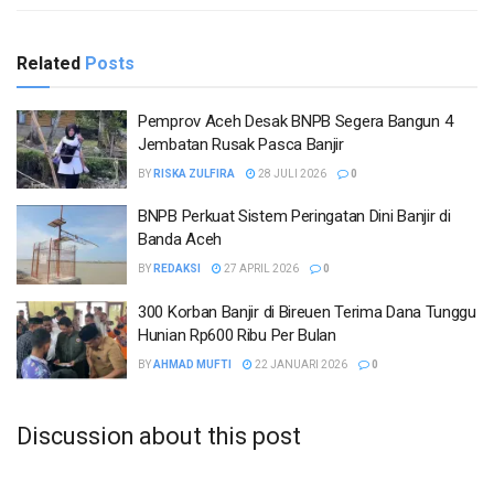
Related
Posts
Pemprov Aceh Desak BNPB Segera Bangun 4
Jembatan Rusak Pasca Banjir
BY
RISKA ZULFIRA
28 JULI 2026
0
BNPB Perkuat Sistem Peringatan Dini Banjir di
Banda Aceh
BY
REDAKSI
27 APRIL 2026
0
300 Korban Banjir di Bireuen Terima Dana Tunggu
Hunian Rp600 Ribu Per Bulan
BY
AHMAD MUFTI
22 JANUARI 2026
0
Discussion about this post