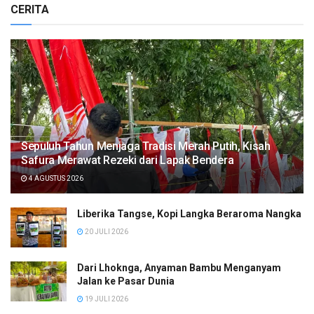
CERITA
Sepuluh Tahun Menjaga Tradisi Merah Putih, Kisah
Safura Merawat Rezeki dari Lapak Bendera
4 AGUSTUS 2026
Liberika Tangse, Kopi Langka Beraroma Nangka
20 JULI 2026
Dari Lhoknga, Anyaman Bambu Menganyam
Jalan ke Pasar Dunia
19 JULI 2026