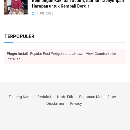
Kehilangan Kaki dan Suami, Asmiati Menyimpan
Harapan untuk Kembali Berdiri
17 JULI 2026
TERPOPULER
Plugin Install
: Popular Post Widget need JNews - View Counter to be
installed
Tentang Kami
Redaksi
Kode Etik
Pedoman Media Siber
Disclaimer
Privacy