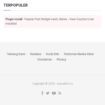
TERPOPULER
Plugin Install
: Popular Post Widget need JNews - View Counter to be
installed
Tentang Kami
Redaksi
Kode Etik
Pedoman Media Siber
Disclaimer
Privacy
Copyright © 2025 - masakini.co