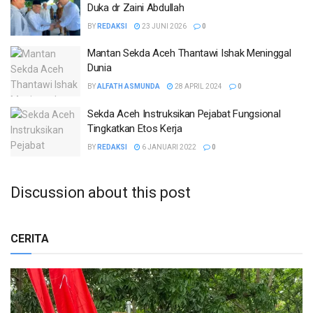
Duka dr Zaini Abdullah
BY
REDAKSI
23 JUNI 2026
0
Mantan Sekda Aceh Thantawi Ishak Meninggal
Dunia
BY
ALFATH ASMUNDA
28 APRIL 2024
0
Sekda Aceh Instruksikan Pejabat Fungsional
Tingkatkan Etos Kerja
BY
REDAKSI
6 JANUARI 2022
0
Discussion about this post
CERITA