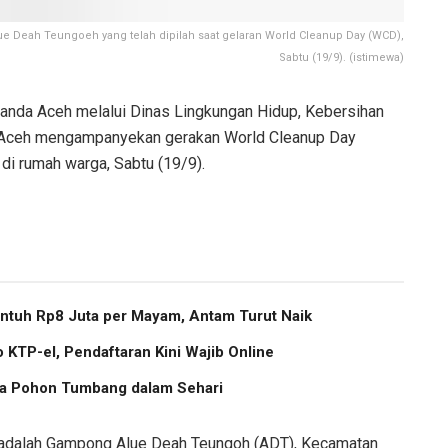
 Deah Teungoeh yang telah dipilah saat gelaran World Cleanup Day (WCD),
Sabtu (19/9). (istimewa)
nda Aceh melalui Dinas Lingkungan Hidup, Kebersihan
 Aceh mengampanyekan gerakan World Cleanup Day
di rumah warga, Sabtu (19/9).
ntuh Rp8 Juta per Mayam, Antam Turut Naik
 KTP-el, Pendaftaran Kini Wajib Online
ma Pohon Tumbang dalam Sehari
ya adalah Gampong Alue Deah Teungoh (ADT), Kecamatan