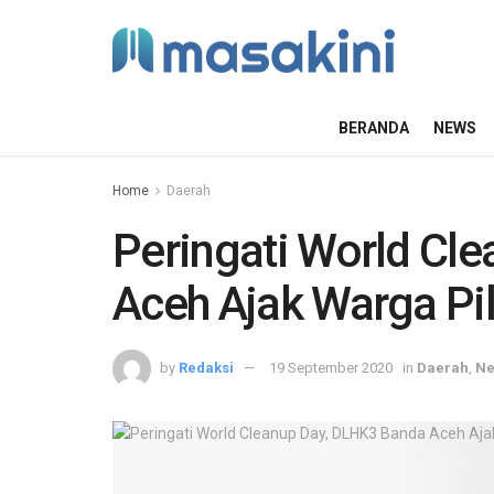
BERANDA
NEWS
Home
Daerah
Peringati World Cl
Aceh Ajak Warga Pi
by
Redaksi
19 September 2020
in
Daerah
,
N