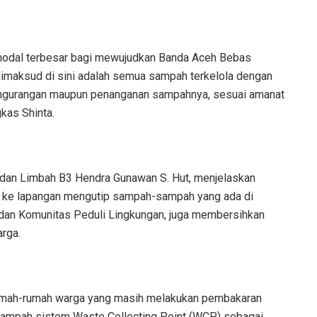
i modal terbesar bagi mewujudkan Banda Aceh Bebas
maksud di sini adalah semua sampah terkelola dengan
pengurangan maupun penanganan sampahnya, sesuai amanat
kas Shinta.
dan Limbah B3 Hendra Gunawan S. Hut, menjelaskan
ng ke lapangan mengutip sampah-sampah yang ada di
an Komunitas Peduli Lingkungan, juga membersihkan
rga.
e rumah-rumah warga yang masih melakukan pembakaran
sampah sistem Waste Collecting Point (WCP) sebagai