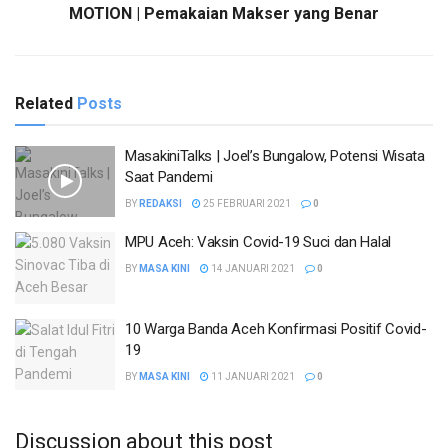
MOTION | Pemakaian Makser yang Benar
Related
Posts
MasakiniTalks | Joel’s Bungalow, Potensi Wisata
Saat Pandemi
BY
REDAKSI
25 FEBRUARI 2021
0
MPU Aceh: Vaksin Covid-19 Suci dan Halal
BY
MASA KINI
14 JANUARI 2021
0
10 Warga Banda Aceh Konfirmasi Positif Covid-
19
BY
MASA KINI
11 JANUARI 2021
0
Discussion about this post