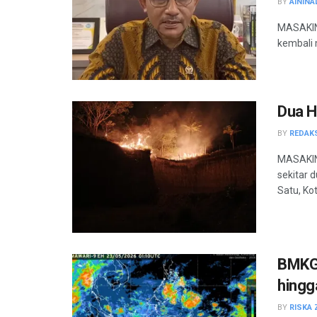
BY
AININA
MASAKINI
kembali 
Dua H
BY
REDAK
MASAKIN
sekitar 
Satu, Kot
BMKG 
hingg
BY
RISKA 