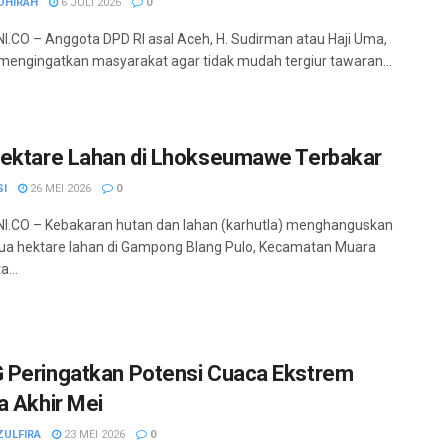
DHIRAH
6 JULI 2026
0
.CO – Anggota DPD RI asal Aceh, H. Sudirman atau Haji Uma,
mengingatkan masyarakat agar tidak mudah tergiur tawaran...
ektare Lahan di Lhokseumawe Terbakar
SI
26 MEI 2026
0
I.CO – Kebakaran hutan dan lahan (karhutla) menghanguskan
dua hektare lahan di Gampong Blang Pulo, Kecamatan Muara
a...
Peringatkan Potensi Cuaca Ekstrem
a Akhir Mei
ZULFIRA
23 MEI 2026
0