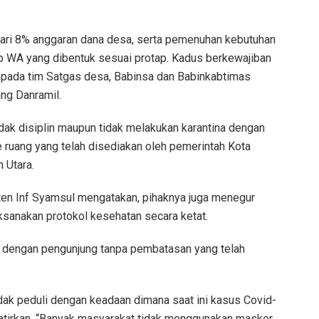
dari 8% anggaran dana desa, serta pemenuhan kebutuhan
p WA yang dibentuk sesuai protap. Kadus berkewajiban
pada tim Satgas desa, Babinsa dan Babinkabtimas
ang Danramil.
dak disiplin maupun tidak melakukan karantina dengan
e ruang yang telah disediakan oleh pemerintah Kota
Utara.
ten Inf Syamsul mengatakan, pihaknya juga menegur
ksanakan protokol kesehatan secara ketat.
 dengan pengunjung tanpa pembatasan yang telah
dak peduli dengan keadaan dimana saat ini kasus Covid-
tirkan. “Banyak masyarakat tidak menggunakan masker,