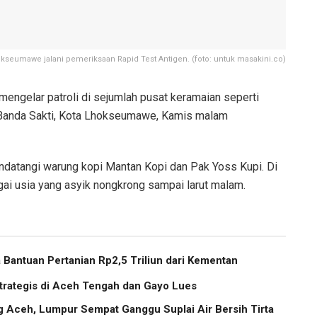
seumawe jalani pemeriksaan Rapid Test Antigen. (foto: untuk masakini.co)
ngelar patroli di sejumlah pusat keramaian seperti
 Banda Sakti, Kota Lhokseumawe, Kamis malam
ndatangi warung kopi Mantan Kopi dan Pak Yoss Kupi. Di
ai usia yang asyik nongkrong sampai larut malam.
Bantuan Pertanian Rp2,5 Triliun dari Kementan
trategis di Aceh Tengah dan Gayo Lues
g Aceh, Lumpur Sempat Ganggu Suplai Air Bersih Tirta