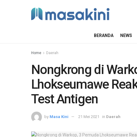
BERANDA
NEWS
Home
Daerah
Nongkrong di Wark
Lhokseumawe Reakti
Test Antigen
by
Masa Kini
21 Mei 2021
in
Daerah