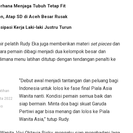
erhana Menjaga Tubuh Tetap Fit
, Atap SD di Aceh Besar Rusak
pasi Kerja Laki-laki Justru Turun
khir pelatih Rudy Eka juga memberikan materi
set pieces
dan
. Para pemain dibagi menjadi dua kelompok besar dan
imana menu latihan ditutup dengan tendangan penalti ke
“Debut awal menjadi tantangan dan peluang bagi
Indonesia untuk lolos ke fase final Piala Asia
atihan
Wanita nanti. Kondisi pemain semua baik dan
ita 2022
siap bermain. Minta doa bagi skuat Garuda
co
Pertiwi agar bisa menang dan lolos ke Piala
Wanita Asia,” tutup Rudy.
anita, Vivi Oktavia Risky, mengaku siap menghadapi laga