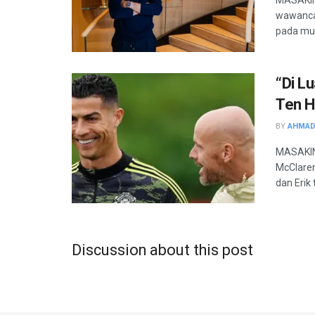
wawancar
pada mus
“Di Lu
Ten H
BY
AHMAD
MASAKINI
McClaren
dan Erik 
Discussion about this post