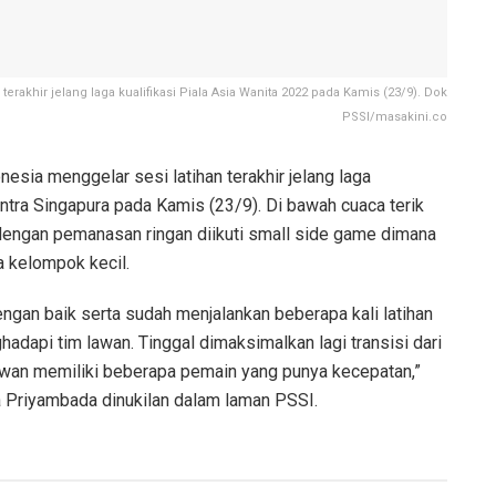
erakhir jelang laga kualifikasi Piala Asia Wanita 2022 pada Kamis (23/9). Dok
PSSI/masakini.co
esia menggelar sesi latihan terakhir jelang laga
ontra Singapura pada Kamis (23/9). Di bawah cuaca terik
 dengan pemanasan ringan diikuti small side game dimana
 kelompok kecil.
gan baik serta sudah menjalankan beberapa kali latihan
dapi tim lawan. Tinggal dimaksimalkan lagi transisi dari
awan memiliki beberapa pemain yang punya kecepatan,”
a Priyambada dinukilan dalam laman PSSI.