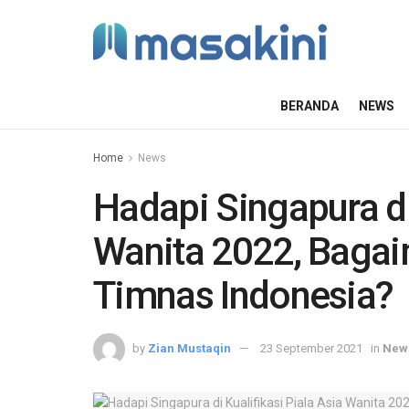
BERANDA
NEWS
Home
News
Hadapi Singapura di 
Wanita 2022, Baga
Timnas Indonesia?
by
Zian Mustaqin
23 September 2021
in
New