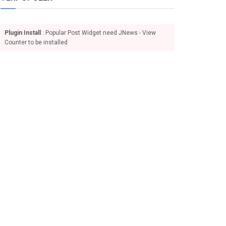
Plugin Install
: Popular Post Widget need JNews - View
Counter to be installed