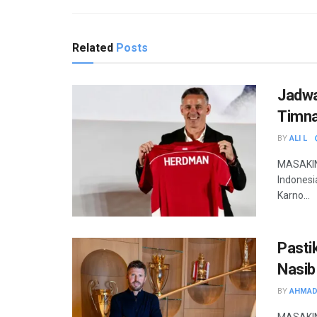
Related
Posts
Jadwa
Timna
BY
ALI L
MASAKINI
Indonesi
Karno...
Pasti
Nasib
BY
AHMAD
MASAKIN