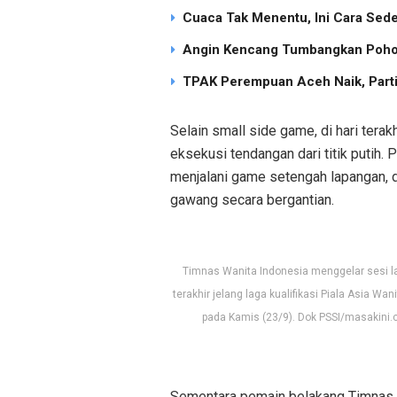
Cuaca Tak Menentu, Ini Cara Sed
Angin Kencang Tumbangkan Pohon
TPAK Perempuan Aceh Naik, Partisi
Selain small side game, di hari tera
eksekusi tendangan dari titik putih
menjalani game setengah lapangan, d
gawang secara bergantian.
Timnas Wanita Indonesia menggelar sesi l
terakhir jelang laga kualifikasi Piala Asia Wan
pada Kamis (23/9). Dok PSSI/masakini.
Sementara pemain belakang Timnas W