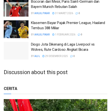
Bocoran dari Mesir, Paris Saint-Germain dan
Bayern Munich Rebutan Salah
BY
AHLUL FIKAR
31 MARET 2026
0
Klasemen Bayar Pajak Premier League, Haaland
Tembus 388 Miliar
BY
AHLUL FIKAR
1 FEBRUARI 2026
0
Diogo Jota Dikenang di Laga Liverpool vs
Wolves, Rute Cardoso Angkat Bicara
BY
ALI L
29 DESEMBER 2025
0
Discussion about this post
CERITA