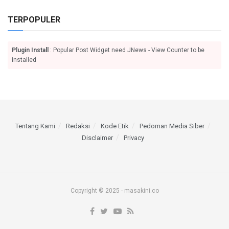
TERPOPULER
Plugin Install
: Popular Post Widget need JNews - View Counter to be
installed
Tentang Kami
Redaksi
Kode Etik
Pedoman Media Siber
Disclaimer
Privacy
Copyright © 2025 - masakini.co