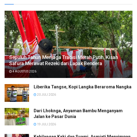
Sepuluh Tahun Menjaga Tradisi Merah Putih, Kisah
Safura Merawat Rezeki dari Lapak Bendera
4 AGUSTUS 2026
Liberika Tangse, Kopi Langka Beraroma Nangka
20 JULI 2026
Dari Lhoknga, Anyaman Bambu Menganyam
Jalan ke Pasar Dunia
19 JULI 2026
Kehilangan Kaki dan Suami, Asmiati Menyimpan