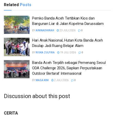
Related
Posts
Pemko Banda Aceh Tertibkan Kios dan
Bangunan Liar di Jalan Kopelma Darussalam
BY
AININADHIRAH
23 JULI 2026
0
Hari Anak Nasional, Hutan Kota Banda Aceh
Disulap Jadi Ruang Belajar Alam
BY
RISKA ZULFIRA
19 JULI 2026
0
Banda Aceh Terpilih sebagai Pemenang Seoul
ODA Challenge 2026, Siapkan Perpustakaan
Outdoor Bertaraf Internasional
BY
MASA KINI
2 JULI 2026
0
Discussion about this post
CERITA