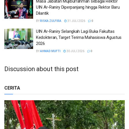
Masa Jabatan Mujiburrahman sebagai Rektor
UIN Ar-Raniry Diperpanjang hingga Rektor Baru
Dilantik
BY
RISKA ZULFIRA
31 JULI 2026
0
UIN Ar-Raniry Selangkah Lagi Buka Fakultas
Kedokteran, Target Terima Mahasiswa Agustus
2026
BY
AHMAD MUFTI
30 JULI 2026
0
Discussion about this post
CERITA