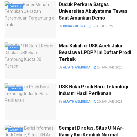
Duduk Perkara Satgas
DAERAH
Universitas Abulyatama Tewas
Saat Amankan Demo
BY
RISKA ZULFIRA
17 APRIL 2025
Mau Kuliah di USK Aceh Jalur
NEWS
Beasiswa LPDP? Ini Daftar Prodi
Terbaik
BY
ALFATH ASMUNDA
27 JANUARI 2025
USK Buka Prodi Baru Teknologi
DAERAH
Industri Hasil Perikanan
BY
ALFATH ASMUNDA
20 JANUARI 2025
Sempat Diretas, Situs UIN Ar-
DAERAH
Raniry Kini Kembali Normal