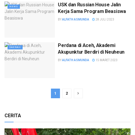
USK dan Russian House Jalin
NEWS
Kerja Sama Program Beasiswa
BY
ALFATH ASMUNDA
28 JULI 2023
Perdana di Aceh, Akademi
DAERAH
Akupunktur Berdiri di Neuheun
BY
ALFATH ASMUNDA
15 MARET 2023
1
2
CERITA