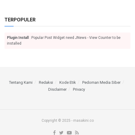
TERPOPULER
Plugin Install
: Popular Post Widget need JNews - View Counter to be
installed
Tentang Kami
Redaksi
Kode Etik
Pedoman Media Siber
Disclaimer
Privacy
Copyright © 2025 - masakini.co