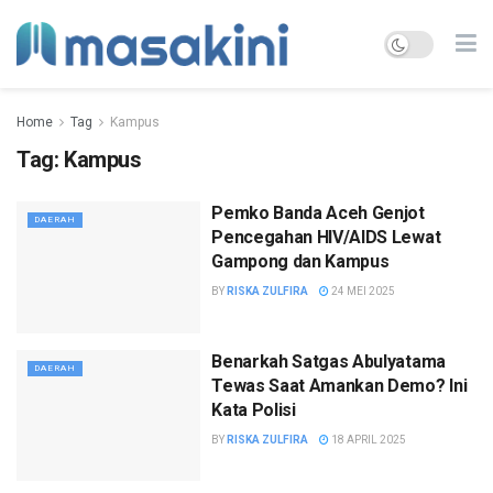
Home
Tag
Kampus
Tag:
Kampus
Pemko Banda Aceh Genjot
DAERAH
Pencegahan HIV/AIDS Lewat
Gampong dan Kampus
BY
RISKA ZULFIRA
24 MEI 2025
Benarkah Satgas Abulyatama
DAERAH
Tewas Saat Amankan Demo? Ini
Kata Polisi
BY
RISKA ZULFIRA
18 APRIL 2025