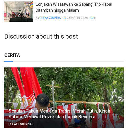
Lonjakan Wisatawan ke Sabang, Trip Kapal
Ditambah hingga Malam
BY
RISKA ZULFIRA
23 MARET 2026
0
Discussion about this post
CERITA
Sepuluh Tahun Menjaga Tradisi Merah Putih, Kisah
Safura Merawat Rezeki dari Lapak Bendera
4 AGUSTUS 2026