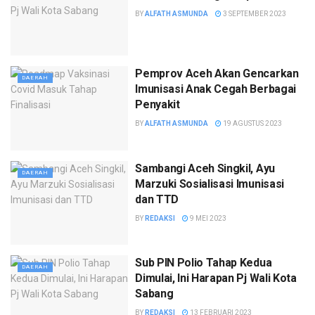
BY
ALFATH ASMUNDA
3 SEPTEMBER 2023
Pemprov Aceh Akan Gencarkan
DAERAH
Imunisasi Anak Cegah Berbagai
Penyakit
BY
ALFATH ASMUNDA
19 AGUSTUS 2023
Sambangi Aceh Singkil, Ayu
DAERAH
Marzuki Sosialisasi Imunisasi
dan TTD
BY
REDAKSI
9 MEI 2023
Sub PIN Polio Tahap Kedua
DAERAH
Dimulai, Ini Harapan Pj Wali Kota
Sabang
BY
REDAKSI
13 FEBRUARI 2023