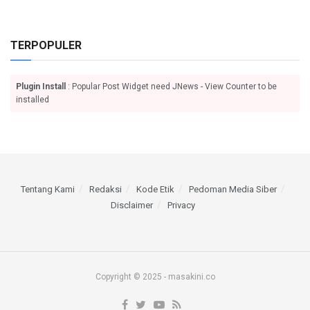
TERPOPULER
Plugin Install
: Popular Post Widget need JNews - View Counter to be
installed
Tentang Kami
Redaksi
Kode Etik
Pedoman Media Siber
Disclaimer
Privacy
Copyright © 2025 - masakini.co