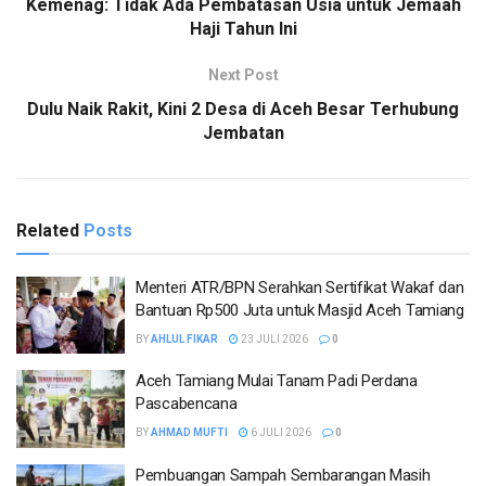
Kemenag: Tidak Ada Pembatasan Usia untuk Jemaah
Haji Tahun Ini
Next Post
Dulu Naik Rakit, Kini 2 Desa di Aceh Besar Terhubung
Jembatan
Related
Posts
Menteri ATR/BPN Serahkan Sertifikat Wakaf dan
Bantuan Rp500 Juta untuk Masjid Aceh Tamiang
BY
AHLUL FIKAR
23 JULI 2026
0
Aceh Tamiang Mulai Tanam Padi Perdana
Pascabencana
BY
AHMAD MUFTI
6 JULI 2026
0
Pembuangan Sampah Sembarangan Masih