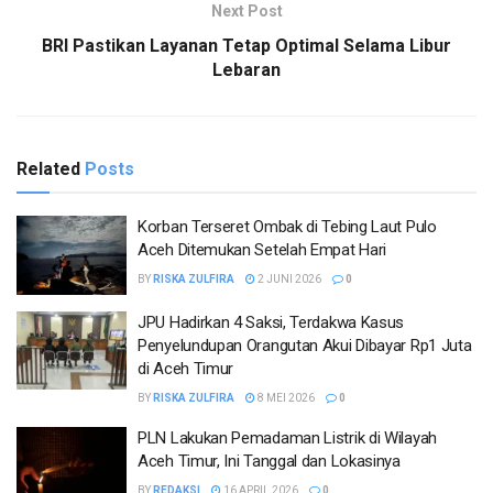
Next Post
BRI Pastikan Layanan Tetap Optimal Selama Libur
Lebaran
Related
Posts
Korban Terseret Ombak di Tebing Laut Pulo
Aceh Ditemukan Setelah Empat Hari
BY
RISKA ZULFIRA
2 JUNI 2026
0
JPU Hadirkan 4 Saksi, Terdakwa Kasus
Penyelundupan Orangutan Akui Dibayar Rp1 Juta
di Aceh Timur
BY
RISKA ZULFIRA
8 MEI 2026
0
PLN Lakukan Pemadaman Listrik di Wilayah
Aceh Timur, Ini Tanggal dan Lokasinya
BY
REDAKSI
16 APRIL 2026
0